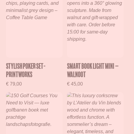
Stylish Poker Set-
Smart Book Light Mini –
Printworks
Walnoot
€
79,00
€
45,00