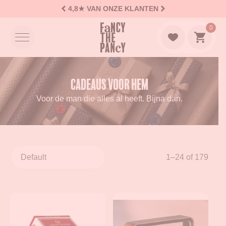
4,8★
VAN ONZE KLANTEN
Logo Fancy the Pancy
0
Naar w
Cadeaus voor Hem
Voor de man die alles al heeft. Bijna dan.
1–24 of 179