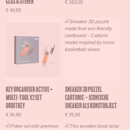
glas & stenen
€
163,00
€
48,95
Key Organiser Active +
Sneaker 3D puzzel
Multi-Tool v2 Set
Cartonic – Iconische
Orbitkey
sneaker als kunstobject
€
36,90
€
35,95