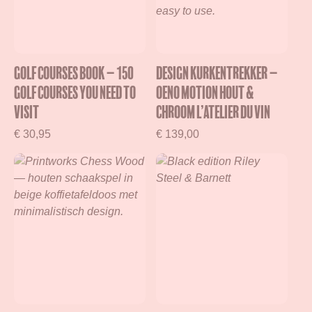
Golf Courses Book – 150
Design kurkentrekker –
Golf Courses You Need to
Oeno Motion Hout &
Visit
Chroom L’Atelier du Vin
€
30,95
€
139,00