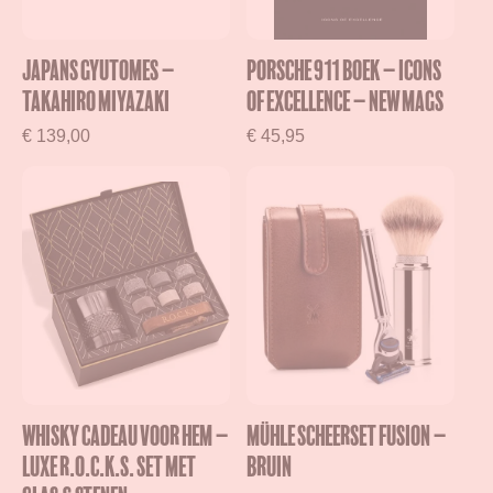
Japans Gyutomes –
Porsche 911 Boek – Icons
Takahiro Miyazaki
of Excellence – New Mags
€
139,00
€
45,95
Whisky cadeau voor hem –
Mühle Scheerset Fusion –
Luxe R.O.C.K.S. set met
Bruin