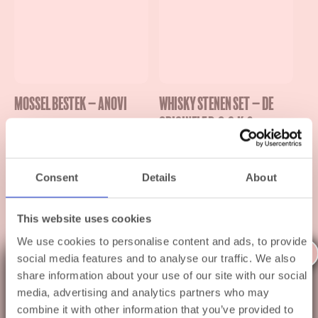
Mossel bestek – Anovi
Whisky Stenen Set – De
Originele R.O.C.K.S.
€
32,50
Chilling Stones
€
32,95
Consent
Details
About
This website uses cookies
We use cookies to personalise content and ads, to provide
X
social media features and to analyse our traffic. We also
Even op zomervakantie ☀️
share information about your use of our site with our social
media, advertising and analytics partners who may
Van
12 augustus t/m 30 augustus
ben ik op
combine it with other information that you’ve provided to