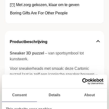
Met zorg gekozen, klaar om te geven
Boring Gifts Are For Other People
Productbeschrijving
Sneaker 3D puzzel
– van sportsymbool tot
kunstwerk.
Voor sneakerheads met smaak: deze Cartonic
puzzel laat je zelf een iconische sneaker bouwen –
geheel van duurzaam karton. Geïnspireerd op de
basketbalschoen van legende Michael
Jordan
, en
ontworpen voor iedereen die houdt van design,
Consent
Details
About
detail en DIY.
Meer lezen
De
sneaker 3D puzzel
bestaat uit voorgevormde