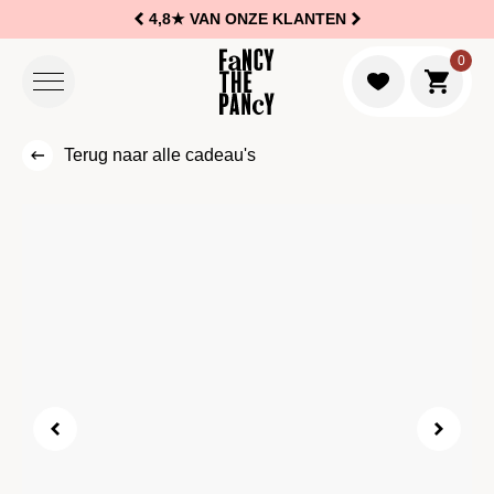
4,8★
VAN ONZE KLANTEN
Logo Fancy the Pancy
0
Naar w
Terug naar alle cadeau's