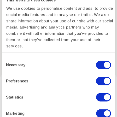
This website uses cookies
lagen die je eenvoudig op elkaar stapelt. Het
Specificaties
We use cookies to personalise content and ads, to provide
resultaat? Een stoer kunstobject dat net zo cool is
social media features and to analyse our traffic. We also
als de originele schoen – en een stuk
share information about your use of our site with our social
Verzending
milieuvriendelijker.
media, advertising and analytics partners who may
combine it with other information that you’ve provided to
⚠️ Waarschuwing: het bouwen is verslavend. Grote
Inpakservice
them or that they’ve collected from your use of their
kans dat je na deze direct je volgende Cartonic
services.
puzzel wil kiezen.
Gerelateerde producten
Consent
Of je ‘m nu personaliseert, schildert of puur naturel
Necessary
Selection
laat: deze sneaker verdient een plek in huis. Perfect
voor op een bureau, plank of in een mancave. En
minstens zo leuk om te geven als om te maken.
Preferences
Waarom deze sneaker 3D puzzel van Cartonic?
Gemaakt van gerecycled karton – ecologisch én
Statistics
stijlvol
Eenvoudig te monteren (geen lijm nodig)
Marketing