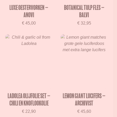
Luxe Oestervorken –
Botanical Tulp Fles –
Anovi
Balvi
€
45,00
€
32,95
Ladolea olijfolie set –
Lemon Giant Lucifers –
Chili en Knoflookolie
Archivist
€
22,90
€
45,60