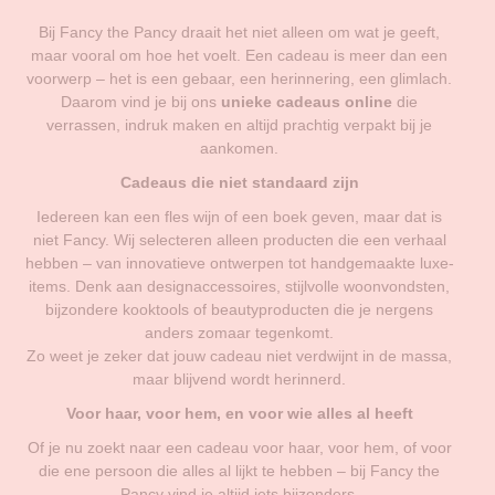
Bij Fancy the Pancy draait het niet alleen om wat je geeft,
maar vooral om hoe het voelt. Een cadeau is meer dan een
voorwerp – het is een gebaar, een herinnering, een glimlach.
Daarom vind je bij ons
unieke cadeaus online
die
verrassen, indruk maken en altijd prachtig verpakt bij je
aankomen.
Cadeaus die niet standaard zijn
Iedereen kan een fles wijn of een boek geven, maar dat is
niet Fancy. Wij selecteren alleen producten die een verhaal
hebben – van innovatieve ontwerpen tot handgemaakte luxe-
items. Denk aan designaccessoires, stijlvolle woonvondsten,
bijzondere kooktools of beautyproducten die je nergens
anders zomaar tegenkomt.
Zo weet je zeker dat jouw cadeau niet verdwijnt in de massa,
maar blijvend wordt herinnerd.
Voor haar, voor hem, en voor wie alles al heeft
Of je nu zoekt naar een cadeau voor haar, voor hem, of voor
die ene persoon die alles al lijkt te hebben – bij Fancy the
Pancy vind je altijd iets bijzonders.