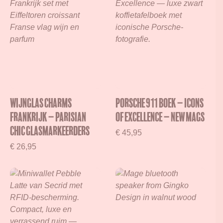
Wijnglas charms
Porsche 911 Boek – Icons
Frankrijk – Parisian
of Excellence – New Mags
Chic glasmarkeerders
€
45,95
€
26,95