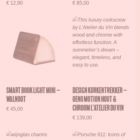
€
12,90
€
85,00
Smart Book Light Mini –
Design kurkentrekker –
Walnoot
Oeno Motion Hout &
Chroom L’Atelier du Vin
€
45,00
€
139,00