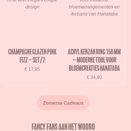
Champagne Glazen Pink
Acryl Kenzan Ring 150 mm
Fizz – Set/2
– Moderne Tool voor
Bloemcreaties Hanataba
€
17,95
€
34,90
Zomerse Cadeaus
Fancy fans aan het woord