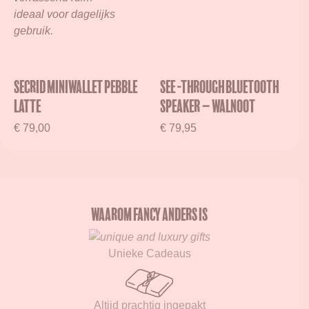
Secrid Miniwallet Pebble
See -Through Bluetooth
Latte
Speaker – Walnoot
€
79,00
€
79,95
WAAROM FANCY ANDERS IS
Unieke Cadeaus
Altijd prachtig ingepakt