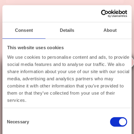
Origineel!
★ ★ ★ ★ ★
Consent
Details
About
originele kadootjes, super mooi ingepakt en leuk
persoonlijk kaartje bij de bestelling
This website uses cookies
We use cookies to personalise content and ads, to provide
X
Bekijk op Trustpilot
social media features and to analyse our traffic. We also
Even op zomervakantie ☀️
share information about your use of our site with our social
media, advertising and analytics partners who may
Een hele fijne ervaring!
Van
12 augustus t/m 30 augustus
ben ik op
combine it with other information that you’ve provided to
vakantie.
them or that they’ve collected from your use of their
★ ★ ★ ★ ★
services.
Bestel gerust gewoon door — elk cadeau
Prijs en verzendkosten waren wat ik zocht, buiten
wordt met zorg ingepakt en op
31 augustus
verzonden.
het artikel zelf uiteraard. De verpakking is
Consent
inderdaad heel erg leuk en mooi! Alsof je een
Tot en met 11 augustus verzenden we zoals
Necessary
Selection
kadootje ontvangt. Ook een persoonlijk
altijd op werkdagen dezelfde dag.
geschreven kaartje erbij. Dat maakt het een fijne