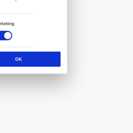
rketing
OK