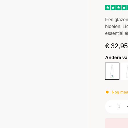
Een glazen 
bloeien. Li
essential é
€
32,95
Andere va
Nog maar