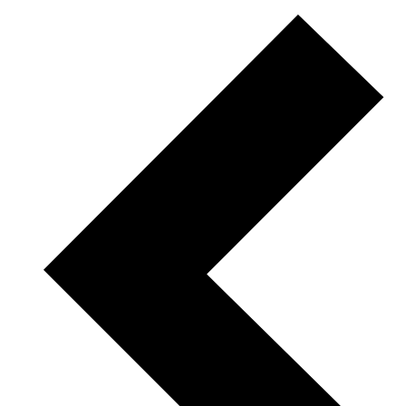
Van
12 augustus t/m 30 augustus
ben ik op vakantie.
Bestel gerust gewoon door — elk cadeau wordt met zorg
ingepakt en op
31 augustus
verzonden.
Tot en met 11 augustus verzenden we zoals altijd op
werkdagen dezelfde dag.
Ik wens je een hele fijne zomer!
x Elisa