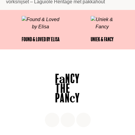
🔗 Ontdek meer
luxe keukencadeaus
vorksnijset – Laguiole Héritage met pakkahout
Found & Loved by Elisa
Uniek & Fancy