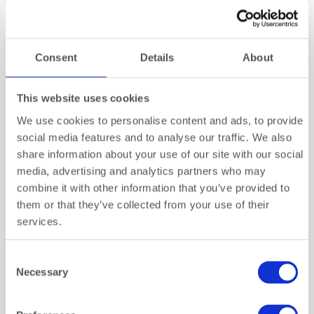
Laguiole Héritage-set bestaat uit een vlijmscherp
mes en een klassieke vleesvork met twee tanden –
ontworpen voor wie graag met flair serveert.
Consent
Details
About
Of je nu een rollade aansnijdt, een entrecote
tranchert of gewoon indruk wilt maken tijdens een
zomerse BBQ: deze set biedt controle, comfort en
This website uses cookies
uitstraling in één beweging.
Meer lezen
We use cookies to personalise content and ads, to provide
social media features and to analyse our traffic. We also
Beide onderdelen zijn gemaakt van hoogwaardig
Specificaties
share information about your use of our site with our social
roestvrij staal en afgewerkt met handvatten van
media, advertising and analytics partners who may
duurzaam pakkahout. Dit samengestelde hout ligt
Verzending
combine it with other information that you’ve provided to
prettig in de hand, is bestand tegen vocht én geeft
them or that they’ve collected from your use of their
de set een warme, luxe uitstraling. De vorm is
services.
Inpakservice
klassiek Laguiole – met subtiele rondingen en
verfijnde afwerking.
Consent
Deze snijset is niet alleen praktisch, maar ook een
Necessary
Selection
feest om te gebruiken. Bij het zondags diner, een
Gerelateerde producten
etentje met vrienden of gewoon omdat je van mooie