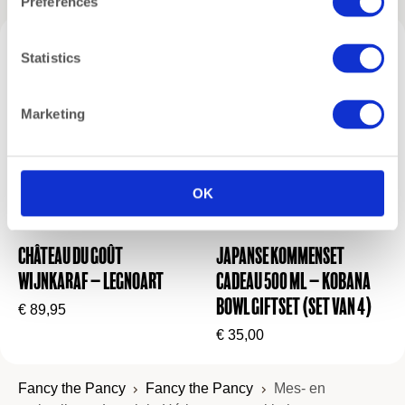
Preferences
dingen houdt in de keuken.
Waarom deze mes- en vorksnijset een Fancy
Statistics
favoriet is:
✔ Snijset van Laguiole Héritage: vleesmes +
vleesvork
Marketing
✔ Gemaakt van roestvrij staal met pakkahouten
handvatten
✔ Comfortabel, stijlvol en vlijmscherp
✔ Ideaal voor tafelgebruik én BBQ
OK
✔ Tijdloos Frans ontwerp met hoogwaardige
afwerking
Château du Goût
Japanse kommenset
📎 Onderhoudstip: Alleen handwas. Onmiddellijk na
Wijnkaraf – Legnoart
cadeau 500 ml – Kobana
het afspoelen drogen om het hout en de afwerking
Bowl Giftset (set van 4)
€
89,95
te behouden.
€
35,00
📎 Wil je meer weten over de designgeschiedenis
van Laguiole?
Lees het verhaal hier
Fancy the Pancy
Fancy the Pancy
Mes- en