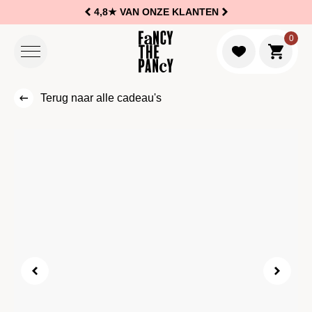
4,8★
VAN ONZE KLANTEN
Logo Fancy the Pancy
0
Naar w
Terug naar alle cadeau's