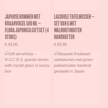
Japanse kommen met
Laguiole tafelmessen –
kraanvogel 500 ml –
Set van 6 met
Flora Japonica Giftset (4
walnoothouten
stuks)
handvatten
€
43,00
€
65,90