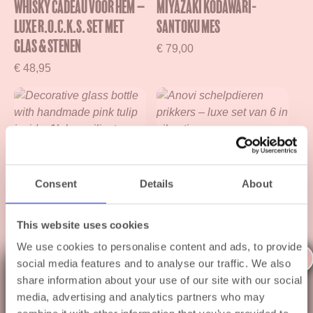
Whisky cadeau voor hem –
Miyazaki Kodawari-
Luxe R.O.C.K.S. set met
Santoku Mes
glas & stenen
€
79,00
€
48,95
Consent
Details
About
This website uses cookies
We use cookies to personalise content and ads, to provide
X
Botanical Tulp Fles –
Anovi Schaal- en
social media features and to analyse our traffic. We also
Balvi
Schelpdieren Prikkers
Even op zomervakantie ☀️
share information about your use of our site with our social
media, advertising and analytics partners who may
€
32,95
€
32,50