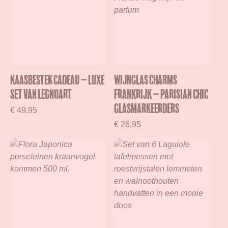
Kaasbestek cadeau – Luxe
Wijnglas charms
set van Legnoart
Frankrijk – Parisian Chic
glasmarkeerders
€
49,95
€
26,95