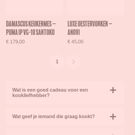
Damascus Keukenmes –
Luxe Oestervorken –
Puma IP VG-10 Santoku
Anovi
€
179,00
€
45,00
1
Wat is een goed cadeau voor een
kookliefhebber?
Wat geef je iemand die graag kookt?