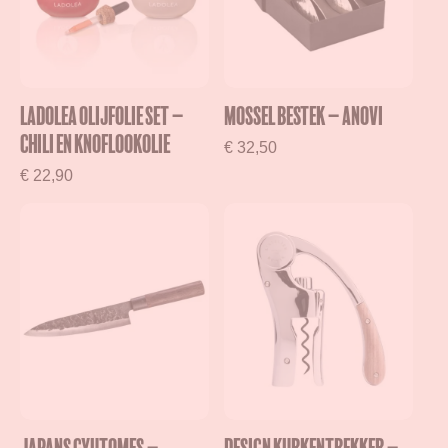
Ladolea olijfolie set –
Mossel bestek – Anovi
Chili en Knoflookolie
€
32,50
€
22,90