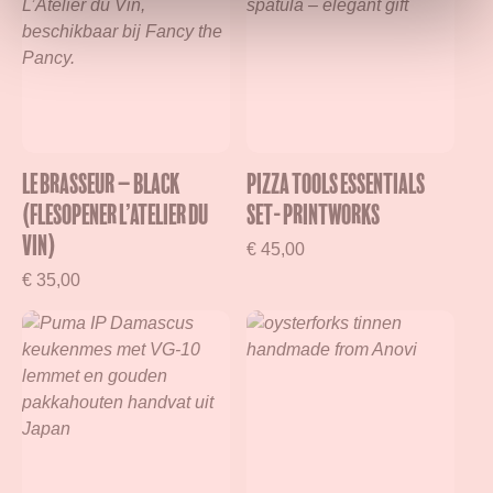
Le Brasseur – Black
Pizza Tools Essentials
(Flesopener L’Atelier du
Set- Printworks
Vin)
€
45,00
€
35,00