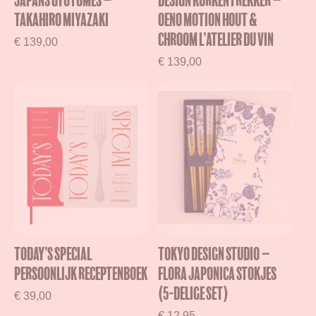
Japans Gyutomes –
Design kurkentrekker –
Takahiro Miyazaki
Oeno Motion Hout &
Chroom L’Atelier du Vin
€
139,00
€
139,00
Today’s Special
TOKYO DESIGN STUDIO –
Persoonlijk Receptenboek
Flora Japonica stokjes
(5-delige set)
€
39,00
€
12,95