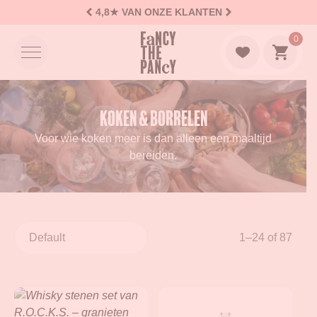
4,8★
VAN ONZE KLANTEN
Logo Fancy the Pancy
0
Naar w
Koken & Borrelen
Voor wie koken meer is dan alleen een maaltijd
bereiden.
1–24 of 87