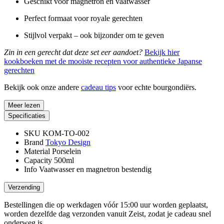
Geschikt voor magnetron en vaatwasser
Perfect formaat voor royale gerechten
Stijlvol verpakt – ook bijzonder om te geven
Zin in een gerecht dat deze set eer aandoet?
Bekijk hier
kookboeken met de mooiste recepten voor authentieke Japanse
gerechten
Bekijk ook onze andere
cadeau tips
voor echte bourgondiërs.
Meer lezen
Specificaties
SKU
KOM-TO-002
Brand
Tokyo Design
Material
Porselein
Capacity
500ml
Info
Vaatwasser en magnetron bestendig
Verzending
Bestellingen die op werkdagen vóór 15:00 uur worden geplaatst,
worden dezelfde dag verzonden vanuit Zeist, zodat je cadeau snel
onderweg is.