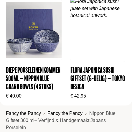
past daar perfect bij: elegant, duurzaam en altijd
een compliment waard.
Diepe porseleinen kommen
Flora Japonica Sushi
500ml – Nippon Blue
Giftset (6-delig) – Tokyo
Grand Bowls (4 stuks)
Design
€
40,00
€
42,95
Fancy the Pancy
Fancy the Pancy
Nippon Blue
Giftset 300 ml– Verfijnd & Handgemaakt Japans
Porselein