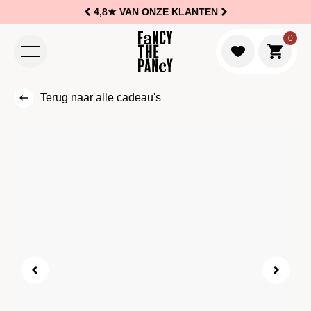
4,8★
VAN ONZE KLANTEN
Logo Fancy the Pancy
0
Naar w
Terug naar alle cadeau's