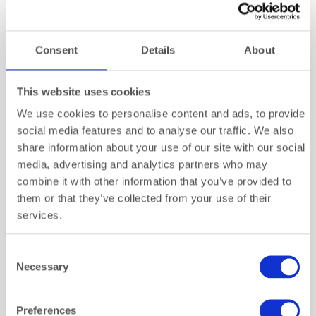
De
Nippon Blue
Cadeauset
brengt Japans vakmanschap samen met moderne
Consent
Details
About
verfijning. Elke kom wordt zorgvuldig vervaardigd
en afgewerkt met een diepe blauwe glazuurlaag.
Daardoor voelt de set zowel tijdloos als eigentijds
This website uses cookies
aan.
We use cookies to personalise content and ads, to provide
Meer lezen
social media features and to analyse our traffic. We also
Handgemaakt porselein met aandacht
share information about your use of our site with our social
Specificaties
voor detail
media, advertising and analytics partners who may
Elke kom is ontworpen door Tokyo Design Studio
combine it with other information that you’ve provided to
Verzending
en draagt subtiele, verfijnde details. De kwaliteit van
them or that they’ve collected from your use of their
het glazuur, de perfecte proporties en de rustige
services.
Inpakservice
uitstraling maken deze set geschikt voor zowel
dagelijks gebruik als speciale momenten.
Consent
Necessary
Selection
Praktisch én elegant voor elke dag
Gerelateerde producten
Omdat de kommen magnetron- en
Preferences
vaatwasserbestendig zijn, kun je ze zonder moeite