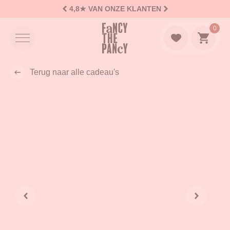
4,8★
VAN ONZE KLANTEN
Logo Fancy the Pancy
0
Naar w
Terug naar alle cadeau's