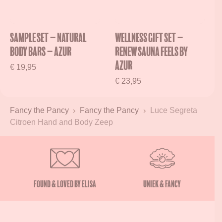
Verrijkt met zuiver Alpenwater
Recyclebare fles
Sample Set – Natural
Wellness Gift Set –
Body Bars – Azur
RENEW Sauna Feels by
Azur
€
19,95
€
23,95
Fancy the Pancy
Fancy the Pancy
Luce Segreta
Citroen Hand and Body Zeep
Found & Loved by Elisa
Uniek & Fancy