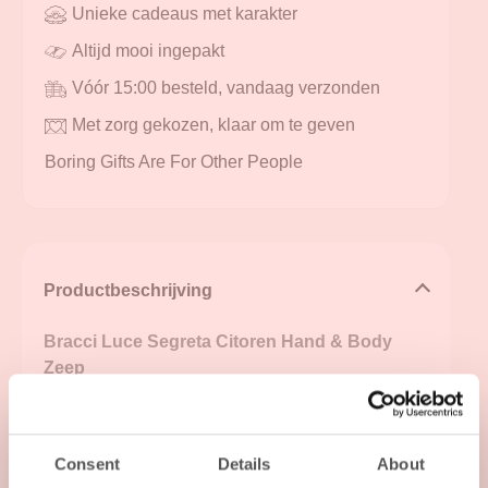
Unieke cadeaus met karakter
Altijd mooi ingepakt
Vóór 15:00 besteld, vandaag verzonden
Met zorg gekozen, klaar om te geven
Boring Gifts Are For Other People
Productbeschrijving
Bracci Luce Segreta Citoren Hand & Body
Zeep
Sommige geuren brengen je direct ergens
anders. Eén keer je handen wassen en je waant
je tussen de zonovergoten citroenboomgaarden
Consent
Details
About