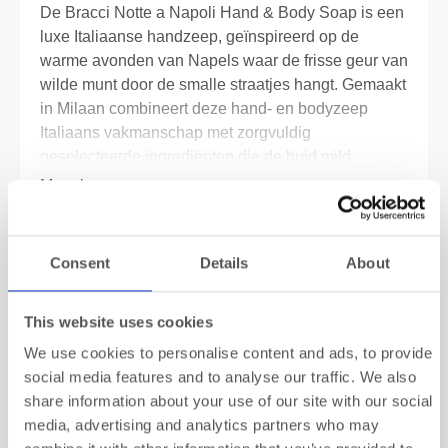
De Bracci Notte a Napoli Hand & Body Soap is een
luxe Italiaanse handzeep, geïnspireerd op de
warme avonden van Napels waar de frisse geur van
wilde munt door de smalle straatjes hangt. Gemaakt
in Milaan combineert deze hand- en bodyzeep
Italiaans vakmanschap met zorgvuldig
geselecteerde ingrediënten die de huid mild
reinigen en helpen haar natuurlijke vochtbalans te
Meer lezen
behouden.
Specificaties
De verkwikkende geur van mint zorgt iedere keer
Consent
Details
About
weer voor een fris gevoel, of je nu je handen wast of
Verzending
onder de douche stapt. Fris, puur en langdurig
aanwezig, zonder te overheersen.
This website uses cookies
Inpakservice
We use cookies to personalise content and ads, to provide
Dankzij de verzorgende formule is deze hand- en
social media features and to analyse our traffic. We also
bodyzeep geschikt voor dagelijks gebruik. Verrijkt
share information about your use of our site with our social
met zuiver Alpenwater reinigt de zeep de huid op
media, advertising and analytics partners who may
milde wijze, terwijl zij zacht en comfortabel blijft
Gerelateerde producten