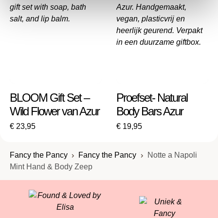
Hydraterende formule
100% vegan
Verrijkt met zuiver Alpenwater
Mild genoeg voor dagelijks gebruik
Recyclebare fles
BLOOM Gift Set –
Proefset- Natural
Wild Flower van Azur
Body Bars Azur
€
23,95
€
19,95
Fancy the Pancy
Fancy the Pancy
Notte a Napoli
Mint Hand & Body Zeep