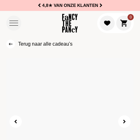
4,8★
VAN ONZE KLANTEN
Logo Fancy the Pancy
0
Naar w
Terug naar alle cadeau's