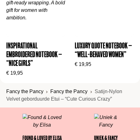
Inspirational
Luxury Quote Notebook –
Embroidered Notebook –
“Well-Behaved Women”
“Nice Girls”
€
19,95
€
19,95
Fancy the Pancy
Fancy the Pancy
Satijn-Nylon
Velvet geborduurde Etui – “Cute Curious Crazy”
Found & Loved by Elisa
Uniek & Fancy