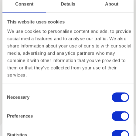
Consent
Details
About
terwijl het fluweel voor diepte en zachtheid zorgt.
Daardoor voelt het etui modern en verfijnd tegelijk.
De geborduurde quote
“cute curious crazy”
maakt
This website uses cookies
het ontwerp licht en expressief.
Meer lezen
We use cookies to personalise content and ads, to provide
Doordachte details met een luxe afwerking
social media features and to analyse our traffic. We also
Specificaties
share information about your use of our site with our social
Elke keuze in dit
fluwelen pennenetui
is bewust
media, advertising and analytics partners who may
gemaakt. De goudkleurige metalen rits zorgt voor
combine it with other information that you’ve provided to
Verzending
een warme, elegante glans. De metallic leren
them or that they’ve collected from your use of their
trekker maakt het geheel helemaal af. De vorm is
services.
Inpakservice
flexibel maar toch stevig, waardoor het etui
makkelijk in een handtas, werktas of reisetui past.
Consent
Compact, veelzijdig en ideaal voor elke dag
Necessary
Selection
Het
fluwelen pennenetui
biedt ruimte voor pennen,
Gerelateerde producten
make-up of een bril. Met het formaat 23 × 6 × 6 cm
Preferences
blijft het compact, maar toch ruim genoeg voor
dagelijkse essentials. Daardoor is het ideaal voor
werk, onderweg of als stijlvolle opberger in je tas.
Statistics