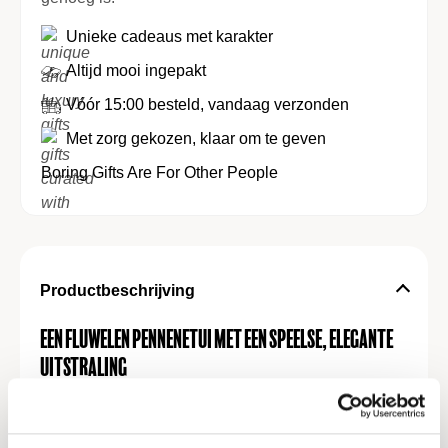
Unieke cadeaus met karakter
Altijd mooi ingepakt
Vóór 15:00 besteld, vandaag verzonden
Met zorg gekozen, klaar om te geven
Boring Gifts Are For Other People
Productbeschrijving
Een fluwelen pennenetui met een speelse, elegante
uitstraling
Dit
fluwelen pennenetui
combineert rijke
materialen met een vleugje humor. Het
petrolkleurige satijn-nylon geeft een subtiele glans,