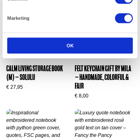
Ontworpen in Amsterdam door
BIEN
Marketing
BIEN staat bekend om het combineren van humor,
vakmanschap en strak design. Dit etui weerspiegelt
precies dat. Of je het cadeau geeft of voor jezelf
koopt: het brengt een klein moment van plezier én
OK
luxe in je dag.
Stijlvol. Functioneel. Heerlijk eigenzinnig.
Calm Living Storage Book
Felt keychain gift by Mila
(M) – Solulu
– handmade, colorful &
fair
€
27,95
€
8,00