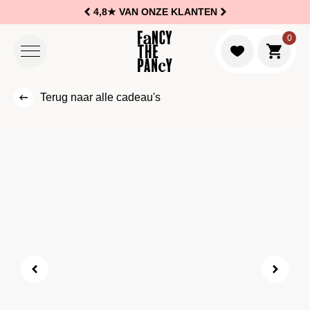
4,8★
VAN ONZE KLANTEN
Logo Fancy the Pancy
0
Naar w
Terug naar alle cadeau's