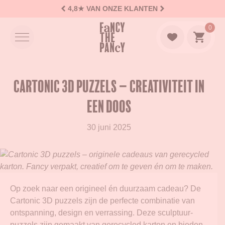
4,8★
VAN ONZE KLANTEN
Logo Fancy the Pancy
0
Naar w
Cartonic 3D Puzzels – Creativiteit in
een doos
30 juni 2025
Op zoek naar een origineel én duurzaam cadeau? De
Cartonic 3D puzzels zijn de perfecte combinatie van
ontspanning, design en verrassing. Deze sculptuur-
puzzels zijn gemaakt van gerecycled karton en bieden