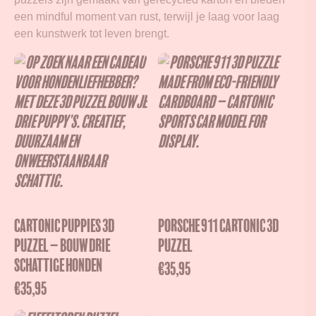
een mindful moment van rust, terwijl je laag voor laag
een kunstwerk tot leven brengt.
Cartonic Puppies 3D
Porsche 911 Cartonic 3D
puzzel – Bouw drie
Puzzel
schattige honden
€
35,95
€
35,95