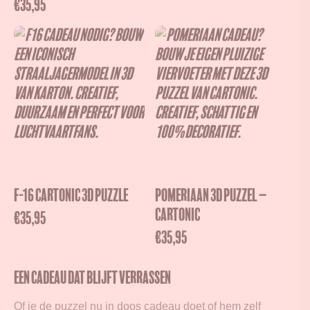
€
35,95
F-16 Cartonic 3D Puzzle
Pomeriaan 3D Puzzel –
Cartonic
€
35,95
€
35,95
Een cadeau dat blijft verrassen
Of je de puzzel nu in doos cadeau doet of hem zelf