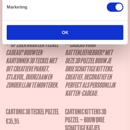
Marketing
Cartonic puzzels zijn ideaal voor een rustig uurtje met
jezelf, maar ook een leuke activiteit samen met je kind,
partner of een vriend(in). Even zonder scherm, zonder
OK
haast – en mét een tastbaar resultaat.
Cartonic 3D Teckel Puzzel
Cartonic Kittens 3D
puzzel – Bouw drie
€
35,95
schattige katjes