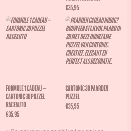
€
35,95
Formule 1 cadeau –
Cartonic 3D Paarden
Cartonic 3D puzzel
Puzzel
raceauto
€
35,95
€
35,95
✨
Op zoek naar een creatief cadeau met een