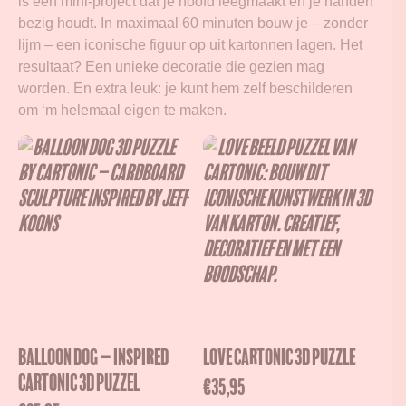
is een mini-project dat je hoofd leegmaakt en je handen
bezig houdt. In maximaal 60 minuten bouw je – zonder
lijm – een iconische figuur op uit kartonnen lagen. Het
resultaat? Een unieke decoratie die gezien mag
worden. En extra leuk: je kunt hem zelf beschilderen
om ‘m helemaal eigen te maken.
BALLOON DOG – inspired
LOVE Cartonic 3D Puzzle
Cartonic 3D Puzzel
€
35,95