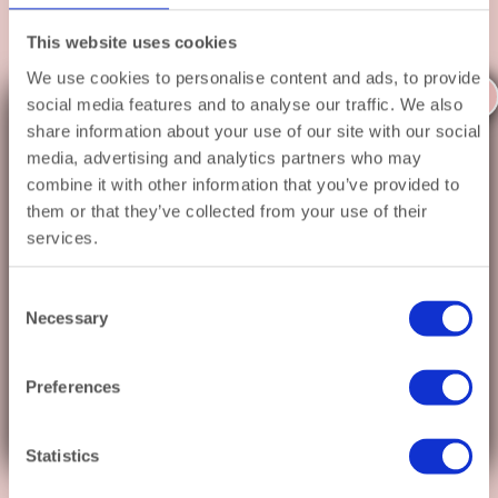
€
35,95
€
35,95
This website uses cookies
We use cookies to personalise content and ads, to provide
X
social media features and to analyse our traffic. We also
Even op zomervakantie ☀️
share information about your use of our site with our social
media, advertising and analytics partners who may
Van
12 augustus t/m 30 augustus
ben ik op
combine it with other information that you’ve provided to
vakantie.
them or that they’ve collected from your use of their
services.
Bestel gerust gewoon door — elk cadeau
wordt met zorg ingepakt en op
31 augustus
verzonden.
Consent
Tot en met 11 augustus verzenden we zoals
Necessary
Selection
Sneaker 3D puzzel
3D Cartonic Eend
altijd op werkdagen dezelfde dag.
Cartonic – Iconische
€
35,95
Ik wens je een hele fijne zomer!
Preferences
sneaker als kunstobject
x Elisa
€
35,95
Statistics
Samen bouwen of even offline?