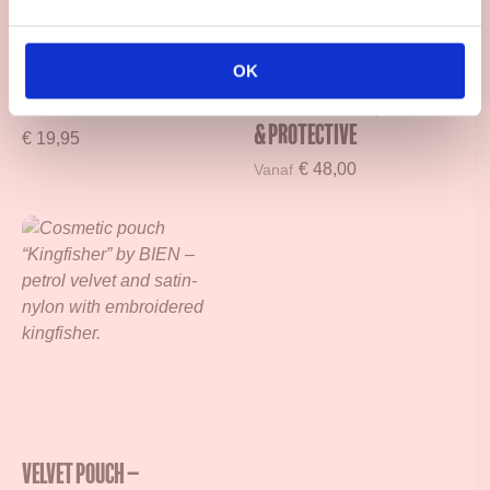
✨
Want elke pagina is een kans om geschiedenis
te schrijven – met een glimlach.
Luxury Quote Notebook
Recitem Laptop Sleeve
OK
– “Well-Behaved Women”
Rosa – Vibrant, Stylish
& Protective
€
19,95
€
48,00
Vanaf
Velvet pouch –