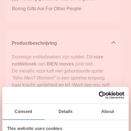
Boring Gifts Are For Other People
Productbeschrijving
Sommige notitieboeken zijn subtiel. Dit
roze
notitieboek
van
BIEN moves
juist niet.
De metallic roze kaft met geborduurde quote
“Who Men? Women!”
is een speelse knipoog
naar kracht, gelijkheid en lef. Want zeg nou zelf:
dit neem je niet stilletjes mee een vergadering in.
Binnenin vind je FSC-gecertificeerde pagina’s
met zowel blanco als dotted lay-out – perfect voor
Consent
Details
About
notities, ideeën of kleine
Meer lezen
wereldveroveringsplannen. Daarnaast bevat het
This website uses cookies