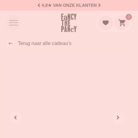
4,8★
VAN ONZE KLANTEN
Logo Fancy the Pancy
0
Naar w
Terug naar alle cadeau's