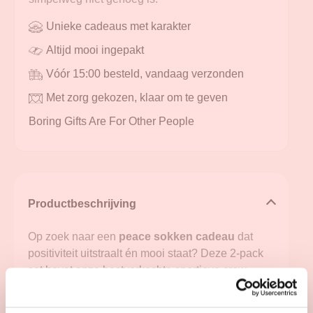
Unieke cadeaus met karakter
Altijd mooi ingepakt
Vóór 15:00 besteld, vandaag verzonden
Met zorg gekozen, klaar om te geven
Boring Gifts Are For Other People
Productbeschrijving
Op zoek naar een
peace sokken cadeau
dat
positiviteit uitstraalt én mooi staat? Deze 2-pack
set bevat onze bestverkochte sportieve crew
socks met geborduurde teksten “Love” en
“Peace”. Of je nu op het veld staat of thuis op de