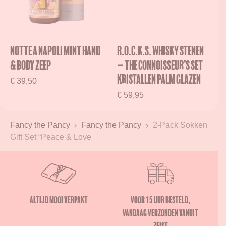
Notte a Napoli Mint Hand
R.O.C.K.S. Whisky Stenen
& Body Zeep
– The Connoisseur’s Set
Kristallen Palm Glazen
€
39,50
€
59,95
Fancy the Pancy
Fancy the Pancy
2-Pack Sokken
Gift Set “Peace & Love
Altijd mooi verpakt
Voor 15 uur besteld,
vandaag verzonden vanuit