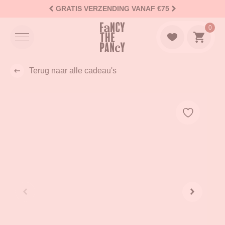
GRATIS VERZENDING VANAF €75
Logo Fancy the Pancy
0
Naar w
Terug naar alle cadeau's
Add to wi