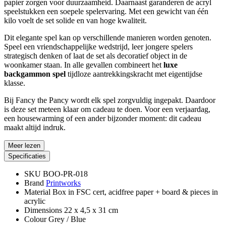
papier zorgen voor duurzaamheid. Daarnaast garanderen de acryl
speelstukken een soepele spelervaring. Met een gewicht van één
kilo voelt de set solide en van hoge kwaliteit.
Dit elegante spel kan op verschillende manieren worden genoten.
Speel een vriendschappelijke wedstrijd, leer jongere spelers
strategisch denken of laat de set als decoratief object in de
woonkamer staan. In alle gevallen combineert het
luxe
backgammon spel
tijdloze aantrekkingskracht met eigentijdse
klasse.
Bij Fancy the Pancy wordt elk spel zorgvuldig ingepakt. Daardoor
is deze set meteen klaar om cadeau te doen. Voor een verjaardag,
een housewarming of een ander bijzonder moment: dit cadeau
maakt altijd indruk.
Meer lezen
Specificaties
SKU
BOO-PR-018
Brand
Printworks
Material
Box in FSC cert, acidfree paper + board & pieces in
acrylic
Dimensions
22 x 4,5 x 31 cm
Colour
Grey / Blue