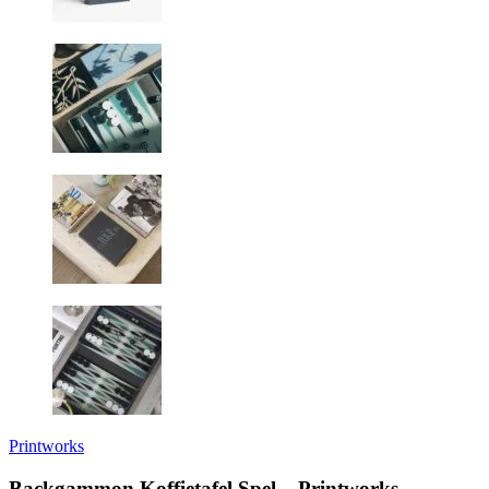
Printworks
Backgammon Koffietafel Spel – Printworks