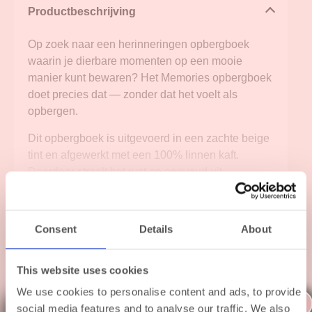
Productbeschrijving
Op zoek naar een herinneringen opbergboek
waarin je dierbare momenten op een mooie
manier kunt bewaren? Het Memories opbergboek
doet precies dat — zonder dat het voelt als
opbergen.
Dit opbergboek is uitgevoerd in een zachte beige
tint en afgewerkt met een 100% linnen kaft.
Daardoor straalt het rust en eenvoud uit.
Tegelijkertijd voegt het iets persoonlijks toe aan je
Meer lezen
interieur. Op het eerste gezicht lijkt het een stijlvol
koffietafelboek. Binnenin vind je echter een
Specificaties
Consent
Details
About
verborgen opbergruimte voor alles wat je wilt
koesteren.
Verzending
This website uses cookies
Van foto’s en brieven tot kaartjes en kleine
We use cookies to personalise content and ads, to provide
Inpakservice
tastbare herinneringen — dit herinneringen
X
social media features and to analyse our traffic. We also