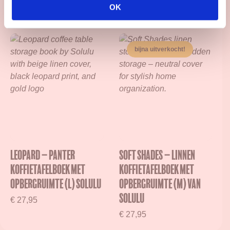
OK
tint
€
24,95
• Tijdloos en rustig design
• Verborgen opbergruimte voor foto’s, brieven en
kleine items
bijna uitverkocht!
• Betekenisvol cadeau voor bijzondere momenten
Styling tip
Leg het op een nachtkastje, dressoir of in een
open kast. Subtiel aanwezig, maar altijd van
waarde.
Leopard – Panter
Soft Shades – Linnen
koffietafelboek met
koffietafelboek met
opbergruimte (L) Solulu
opbergruimte (M) van
Solulu
€
27,95
€
27,95