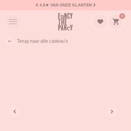
4,8★
VAN ONZE KLANTEN
Logo Fancy the Pancy
0
Naar w
Terug naar alle cadeau's