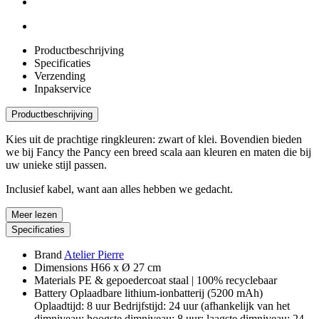
Productbeschrijving
Specificaties
Verzending
Inpakservice
Productbeschrijving
Kies uit de prachtige ringkleuren: zwart of klei. Bovendien bieden
we bij Fancy the Pancy een breed scala aan kleuren en maten die bij
uw unieke stijl passen.
Inclusief kabel, want aan alles hebben we gedacht.
Meer lezen
Specificaties
Brand
Atelier Pierre
Dimensions
H66 x Ø 27 cm
Materials
PE & gepoedercoat staal | 100% recyclebaar
Battery
Oplaadbare lithium-ionbatterij (5200 mAh)
Oplaadtijd: 8 uur Bedrijfstijd: 24 uur (afhankelijk van het
dimniveau: hoogste dimniveau: 8 uur; laagste dimniveau: 24