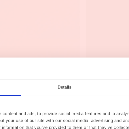
Details
Even op zomervakantie ☀️
content and ads, to provide social media features and to analyse
Van
12 augustus t/m 30 augustus
ben ik op vakantie.
t your use of our site with our social media, advertising and ana
ewoon door — elk cadeau wordt met zorg ingepakt en op
31 aug
information that you’ve provided to them or that they’ve collect