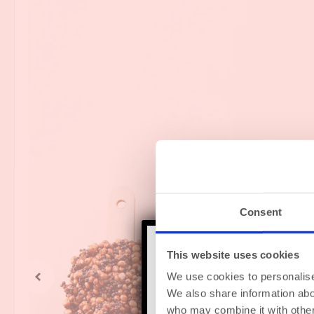
Consent
This website uses cookies
We use cookies to personalise 
We also share information abou
Bestel gerust g
who may combine it with other 