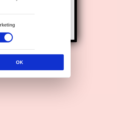
fde dag.
rketing
OK