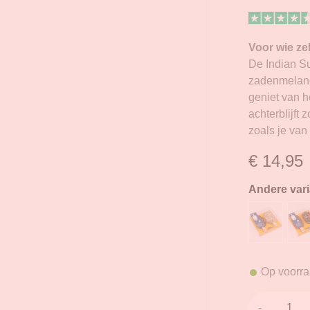
Voor wie zel
De Indian Su
zadenmelange
geniet van h
achterblijft 
zoals je va
€
14,95
Andere var
Op voorr