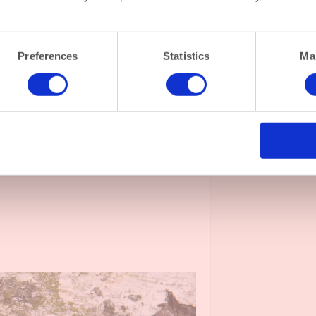
met 11 augustus verzenden we zoals altijd op werkdagen dezel
Ik wens je een hele fijne zomer!
Preferences
Statistics
Ma
x Elisa