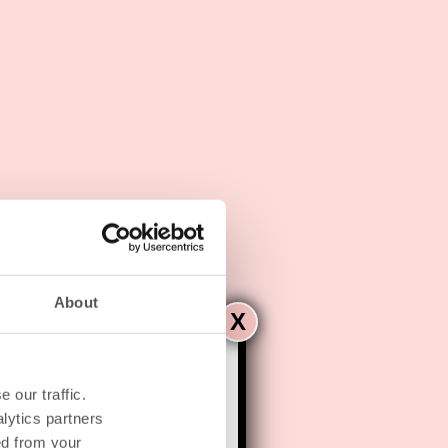
About
X
 our traffic.
lytics partners
ustus
verzonden.
ed from your