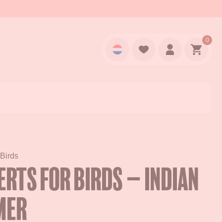
0
Login
Naar w
 Birds
erts for Birds – Indian
mer