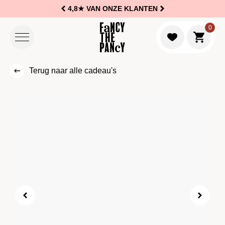
4,8★
VAN ONZE KLANTEN
Logo Fancy the Pancy
0
Naar w
Terug naar alle cadeau's