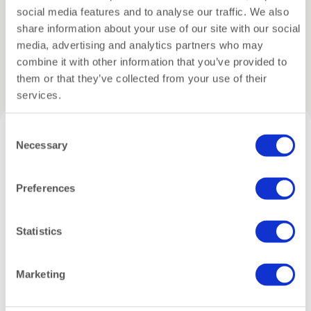
Inpakservice
Tegelijkertijd biedt de inhoud van 16 liter voldoende
social media features and to analyse our traffic. We also
ruimte voor een tweedaagse trip. Zo past er
share information about your use of our site with our social
moeiteloos een outfit, pyjama, toilettas, make-
media, advertising and analytics partners who may
uptasje, tablet of boek, opladers, bril en kleine
combine it with other information that you’ve provided to
Gerelateerde producten
accessoires in.
them or that they’ve collected from your use of their
services.
Slim ingedeeld voor dagelijks gebruik
Voor extra gemak is deze beige weekendtas
Consent
voorzien van drie buitenvakken. Daardoor heb je
Necessary
Selection
belangrijke items snel bij de hand. Binnenin bevindt
zich een extra vak voor kleinere of waardevolle
spullen. Bovendien zorgt de stevige constructie
Preferences
ervoor dat de tas zijn vorm behoudt, ook wanneer
deze volledig gevuld is.
Statistics
Comfortabel dragen, flexibel in gebruik
Daarnaast beschikt de Louis 24h over een
Marketing
verstelbare en afneembare schouderband van 105
Luxe Zijden
Groene heuptas –
cm. Afhankelijk van het moment draag je de tas