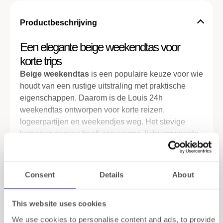
Productbeschrijving
Een elegante beige weekendtas voor
korte trips
Beige weekendtas
is een populaire keuze voor wie
houdt van een rustige uitstraling met praktische
eigenschappen. Daarom is de Louis 24h
weekendtas ontworpen voor korte reizen,
logeerpartijen en weekendjes weg. Het stevige
katoenen canvas heeft een warme, licht verweerde
look die karakter geeft zonder overdreven aanwezig
Meer lezen
te zijn.
Consent
Details
About
Compact cabineformaat met verrassend
Specificaties
veel ruimte
Verzending
This website uses cookies
Dankzij het cabineformaat van 37 × 27 × 22 cm
neem je deze tas eenvoudig mee in het vliegtuig.
We use cookies to personalise content and ads, to provide