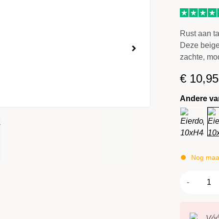
Rust aan taf
Deze beige 
zachte, mo
€
10,95
Andere va
Nog maar