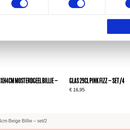
0xH4cm mosterdgeel Billie –
Glas 29cl Pink Fizz – set/4
€
16,95
cm Beige Billie – set/2