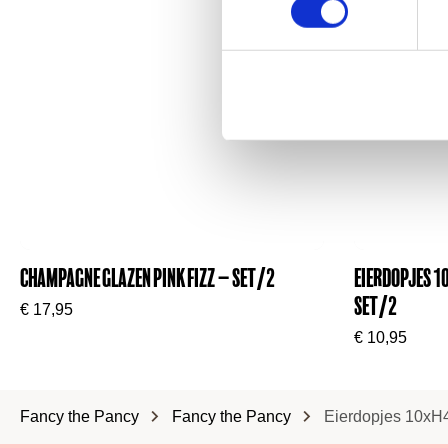
Zacht van kleur. Sterk in uitstraling.
Champagne Glazen Pink Fizz – Set/2
Eierdopjes 1
set/2
€
17,95
€
10,95
Fancy the Pancy
Fancy the Pancy
Eierdopjes 10xH4