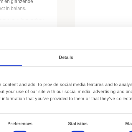
 cm en glanzende
ect in balans.
vormen en uitgesproken
ormt een warme,
leuren. Dankzij het
en lichte reflectie
Details
jes geschikt voor
ten
nvoudig zachtgekookt
osterdgeel voor een
het volledig ton-sur-
content and ads, to provide social media features and to analyse
van de Billie collectie
t your use of our site with our social media, advertising and ana
information that you’ve provided to them or that they’ve collect
afel schuift op een
dopjes
zorgt voor dat
Preferences
Statistics
Ma