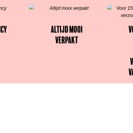
ncy
Altijd mooi
V
verpakt
v