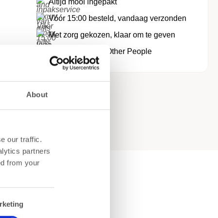
Altijd mooi ingepakt
Vóór 15:00 besteld, vandaag verzonden
Met zorg gekozen, klaar om te geven
Boring Gifts Are For Other People
About
 our traffic.
lytics partners
ed from your
rketing