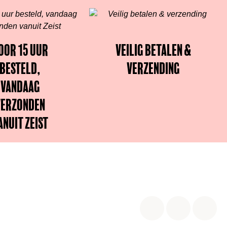
oor 15 uur
Veilig betalen &
besteld,
verzending
vandaag
verzonden
anuit Zeist