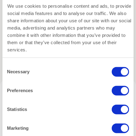
negativiteit, bevordert genezing)
Specificaties
We use cookies to personalise content and ads, to provide
Onyx (kracht, doorzettingsvermogen en het
social media features and to analyse our traffic. We also
Verzending
vermogen om uitdagingen te overwinnen)
share information about your use of our site with our social
media, advertising and analytics partners who may
Bronziet (vergroot de daadkracht, stoot negatieve
Inpakservice
combine it with other information that you’ve provided to
energie af, versterkt het zelfvertrouwen)
them or that they’ve collected from your use of their
services.
Gerelateerde producten
Consent
Necessary
Selection
Preferences
Statistics
Marketing