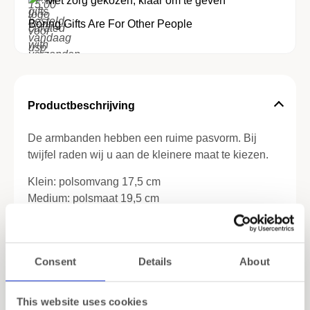
Met zorg gekozen, klaar om te geven
Boring Gifts Are For Other People
Productbeschrijving
De armbanden hebben een ruime pasvorm. Bij
twijfel raden wij u aan de kleinere maat te kiezen.
Klein: polsomvang 17,5 cm
Medium: polsmaat 19,5 cm
Groot: polsmaat 21,5 cm
Stenen:
Sodaliet (zuivert de geest en brengt diepgaande
Consent
Details
About
gedachten naar boven)
Meer lezen
Obsidiaan (biedt helderheid, blokkeert
This website uses cookies