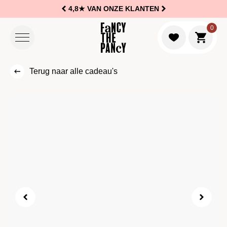
4,8★
VAN ONZE KLANTEN
Logo Fancy the Pancy
0
Naar w
Terug naar alle cadeau's