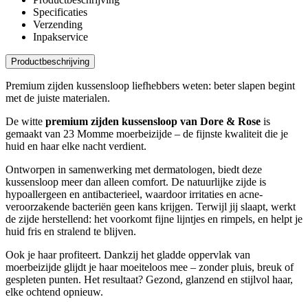
Specificaties
Verzending
Inpakservice
Productbeschrijving
Premium zijden kussensloop liefhebbers weten: beter slapen begint
met de juiste materialen.
De witte
premium zijden kussensloop van Dore & Rose
is
gemaakt van 23 Momme moerbeizijde – de fijnste kwaliteit die je
huid en haar elke nacht verdient.
Ontworpen in samenwerking met dermatologen, biedt deze
kussensloop meer dan alleen comfort. De natuurlijke zijde is
hypoallergeen en antibacterieel, waardoor irritaties en acne-
veroorzakende bacteriën geen kans krijgen. Terwijl jij slaapt, werkt
de zijde herstellend: het voorkomt fijne lijntjes en rimpels, en helpt je
huid fris en stralend te blijven.
Ook je haar profiteert. Dankzij het gladde oppervlak van
moerbeizijde glijdt je haar moeiteloos mee – zonder pluis, breuk of
gespleten punten. Het resultaat? Gezond, glanzend en stijlvol haar,
elke ochtend opnieuw.