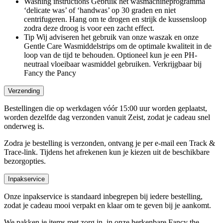
Washing instructions
Gebruik het wasmachineprogramma
‘delicate was’ of ‘handwas’ op 30 graden en niet
centrifugeren. Hang om te drogen en strijk de kussensloop
zodra deze droog is voor een zacht effect.
Tip
Wij adviseren het gebruik van onze waszak en onze
Gentle Care Wasmiddelstrips om de optimale kwaliteit in de
loop van de tijd te behouden. Optioneel kun je een PH-
neutraal vloeibaar wasmiddel gebruiken. Verkrijgbaar bij
Fancy the Pancy
Verzending
Bestellingen die op werkdagen vóór 15:00 uur worden geplaatst,
worden dezelfde dag verzonden vanuit Zeist, zodat je cadeau snel
onderweg is.
Zodra je bestelling is verzonden, ontvang je per e-mail een Track &
Trace-link. Tijdens het afrekenen kun je kiezen uit de beschikbare
bezorgopties.
Inpakservice
Onze inpakservice is standaard inbegrepen bij iedere bestelling,
zodat je cadeau mooi verpakt en klaar om te geven bij je aankomt.
We pakken je items met zorg in, in onze herkenbare Fancy the