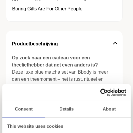
Boring Gifts Are For Other People
Productbeschrijving
Op zoek naar een cadeau voor een
theeliefhebber dat net even anders is?
Deze luxe blue matcha set van Bbody is meer
dan een theemoment – het is rust, ritueel en
verwennerij in één stijlvolle box. Geen losse
accessoires, geen gedoe – alles wat je nodig
hebt voor een perfect opgeklopte blue matcha
latte zit erin.
Consent
Details
About
Van een traditionele bamboe whisk tot een
Meer lezen
This website uses cookies
elegant schenkkannetje: deze matcha cadeau set