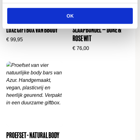
Alles-in-één: geen losse aankopen nodig
OK
Luxe verpakt – direct klaar om te geven
Ceremonial matcha set –
Premium zijden
Zeldzaam: blue matcha is nog onbekend, maar
Luxe Giftbox van Bbody
slaapbundel – Dore &
geliefd
Rose wit
€
99,95
Mooi én mindful – past perfect in een slow
€
76,00
lifestyle
🎁 Fancy verpakt – stijlvol genoeg om te houden,
speciaal genoeg om te geven
🚚 Voor 15:00 besteld = vandaag verzonden
✨ Liever klassiek groen? Ontdek ook onze
andere
matcha cadeausets
.
📎
Wat onze Matcha anders maakt lees je
hier
Proefset- Natural Body