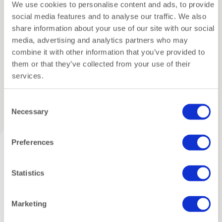
is zorgvuldig samengesteld voor wie houdt van
Specificaties
We use cookies to personalise content and ads, to provide
smaak én eenvoud. Ideaal als cadeau voor een
social media features and to analyse our traffic. We also
theeliefhebber die al genoeg theemokken heeft.
share information about your use of our site with our social
Verzending
media, advertising and analytics partners who may
combine it with other information that you’ve provided to
Inpakservice
✨ Wat zit er in deze set?
them or that they’ve collected from your use of their
✔ Blue matcha – een zijdezacht, cafeïnevrij
services.
alternatief
✔ Bamboe whisk & houder – voor een perfecte
Gerelateerde producten
Consent
schuimlaag
Necessary
Selection
✔ Bamboe lepel – de juiste dosering in één
beweging
Preferences
✔ Fijnmazige zeef – voorkomt klontjes
✔ Schenkkannetje – voor een stijlvolle afwerking
📖 Inclusief instructie – ook voor beginners
Statistics
💚 Waarom dit hét cadeau voor theeliefhebbers
Marketing
is: